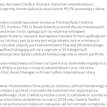
y dla Galerii Siedlce. Rosnące statystyki odwiedzalności,
j nagrody, komercjalizacja na poziomie 99,5%, pozwalają z dumą
iedlce została laureatem konkursu Polskiej Rady Centrów
15. Konkurs PRCH Retail Awards powstał dla sieci handlowych,
storów i osób zajmujących się retail marketingiem.
jasne kryteria i wysokie wymagania stawiane firmom aplikującym
u. Istotną częścią oceny jest wizja lokalna Jury w ocenianych
 roku dwa zespoły pod kierownictwem Macieja Wróblewskiego
aplikacji ubiegających się o nagrody w 16 kategoriach
stycja zwyciężyła i zdobyła kolejną nagrodę w swoim portfolio.
gowa realizowana od otwarcia Galerii oraz doskonała współpraca 
 efekty w postaci rosnącej odwiedzalności oraz obrotów
uż, Asset Manager w firmie Colliers International, która
annie i Konstantemu Strus podczas budowy centrum handlowego 
e miejsca spotkań i rozrywki dla mieszkańców, wyjście poza
dlowego. Dziś z radością można ocenić, iż założenie to zostało w
 uruchomienia działalności w marcu 2014 roku Galeria Siedlce
ściej wybieranym miejscem zakupów, ale też rozrywki w regionie, 