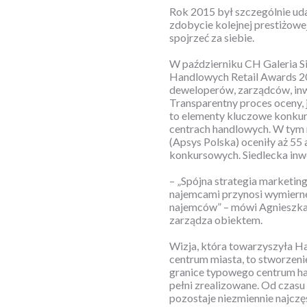
Rok 2015 był szczególnie udan
zdobycie kolejnej prestiżowe
spojrzeć za siebie.
W październiku CH Galeria S
Handlowych Retail Awards 20
deweloperów, zarządców, inwe
Transparentny proces oceny, 
to elementy kluczowe konkurs
centrach handlowych. W tym
(Apsys Polska) oceniły aż 55 
konkursowych. Siedlecka inwe
– „Spójna strategia marketin
najemcami przynosi wymierne
najemców” – mówi Agnieszka M
zarządza obiektem.
Wizja, która towarzyszyła H
centrum miasta, to stworzeni
granice typowego centrum han
pełni zrealizowane. Od czasu
pozostaje niezmiennie najczę