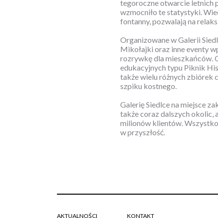
tegoroczne otwarcie letnich 
wzmocniło te statystyki. Wi
fontanny, pozwalają na relak
Organizowane w Galerii Siedl
Mikołajki oraz inne eventy w
rozrywkę dla mieszkańców. C
edukacyjnych typu Piknik His
także wielu różnych zbiórek 
szpiku kostnego.
Galerię Siedlce na miejsce za
także coraz dalszych okolic, 
milionów klientów. Wszystko
w przyszłość.
AKTUALNOŚCI
KONTAKT