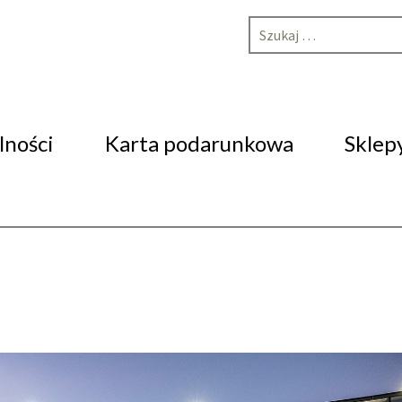
Szukaj:
lności
Karta podarunkowa
Sklep
treści