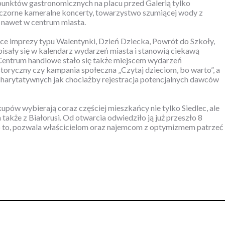
punktów gastronomicznych na placu przed Galerią tylko
eczorne kameralne koncerty, towarzystwo szumiącej wody z
s nawet w centrum miasta.
ce imprezy typu Walentynki, Dzień Dziecka, Powrót do Szkoły,
pisały się w kalendarz wydarzeń miasta i stanowią ciekawą
entrum handlowe stało się także miejscem wydarzeń
toryczny czy kampania społeczna „Czytaj dzieciom, bo warto”, a
charytatywnych jak chociażby rejestracja potencjalnych dawców
kupów wybierają coraz częściej mieszkańcy nie tylko Siedlec, ale
a także z Białorusi. Od otwarcia odwiedziło ją już przeszło 8
 to, pozwala właścicielom oraz najemcom z optymizmem patrzeć